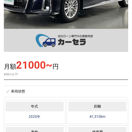
21000~
月額
円
初回のみ
円
車両状態
年式
距離
2020年
41,310km
車検
修復歴