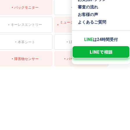
審査の流れ
バックモニター
サンルーフ
お客様の声
よくあるご質問
ミュージックプレイヤー接続
キーレスエントリー
可
LINE
は24時間受付
本革シート
LEDヘッドライト
LINEで相談
障害物センサー
パーキングアシスト