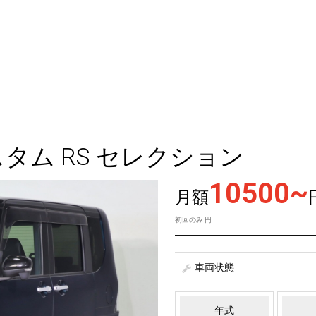
スタム RS セレクション
10500~
月額
初回のみ
円
車両状態
年式