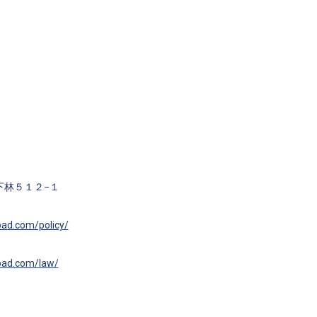
下林５１２−１
road.com/policy/
road.com/law/