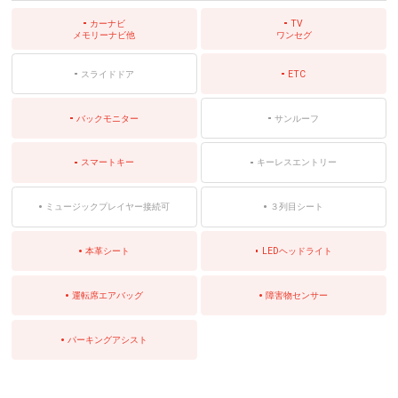
カーナビ
TV
メモリーナビ他
ワンセグ
スライドドア
ETC
バックモニター
サンルーフ
スマートキー
キーレスエントリー
ミュージックプレイヤー接続可
３列目シート
本革シート
LEDヘッドライト
運転席エアバッグ
障害物センサー
パーキングアシスト