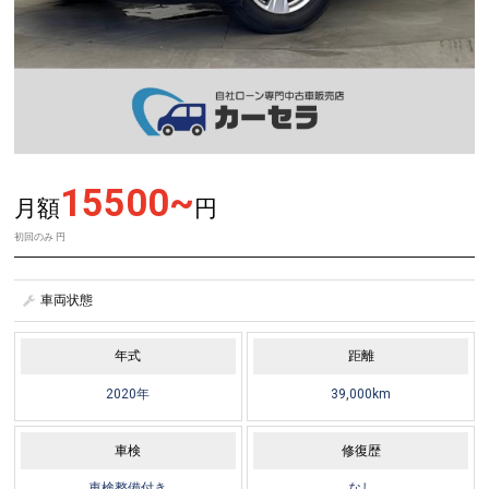
15500~
月額
円
初回のみ
円
車両状態
年式
距離
2020年
39,000km
車検
修復歴
車検整備付き
なし