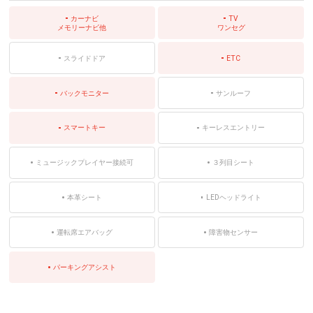
カーナビ
TV
メモリーナビ他
ワンセグ
スライドドア
ETC
バックモニター
サンルーフ
スマートキー
キーレスエントリー
ミュージックプレイヤー接続可
３列目シート
本革シート
LEDヘッドライト
運転席エアバッグ
障害物センサー
パーキングアシスト