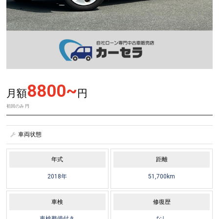
8800~
月額
円
初回のみ
円
車両状態
年式
距離
2018年
51,700km
車検
修復歴
車検整備付き
なし