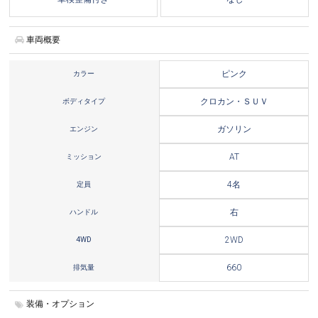
車両概要
カラー
ピンク
ボディタイプ
クロカン・ＳＵＶ
エンジン
ガソリン
ミッション
AT
定員
4名
ハンドル
右
4WD
2WD
排気量
660
装備・オプション