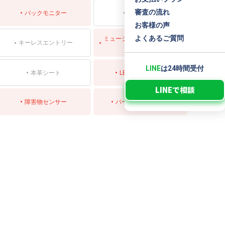
審査の流れ
バックモニター
サンルーフ
お客様の声
よくあるご質問
ミュージックプレイヤー接続
キーレスエントリー
可
LINE
は24時間受付
本革シート
LEDヘッドライト
LINEで相談
障害物センサー
パーキングアシスト