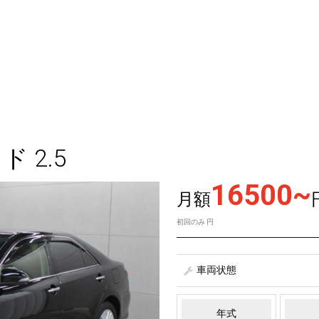
 2.5
16500~
月額
初回のみ
円
車両状態
年式