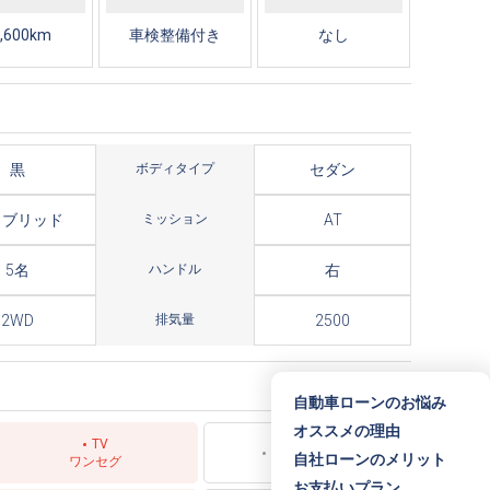
,600km
車検整備付き
なし
黒
ボディタイプ
セダン
イブリッド
ミッション
AT
5名
ハンドル
右
2WD
排気量
2500
自動車ローンのお悩み
オススメの理由
TV
スライドドア
自社ローンのメリット
ワンセグ
お支払いプラン