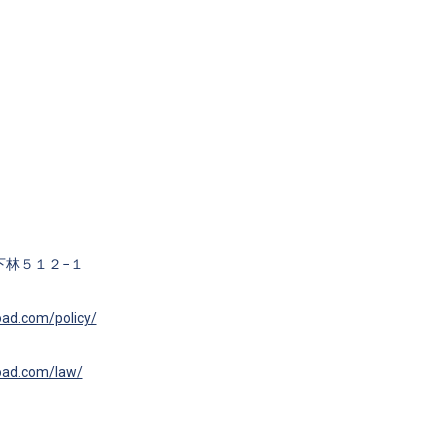
下林５１２−１
road.com/policy/
road.com/law/