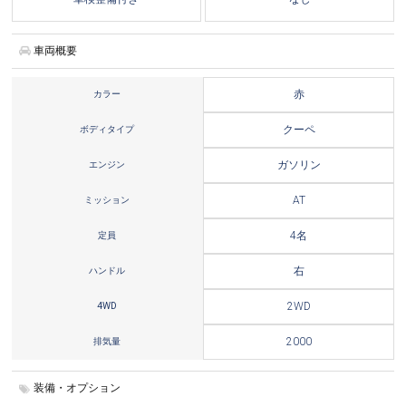
車両概要
カラー
赤
ボディタイプ
クーペ
エンジン
ガソリン
ミッション
AT
定員
4名
ハンドル
右
4WD
2WD
排気量
2000
装備・オプション