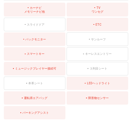
カーナビ
TV
メモリーナビ他
ワンセグ
スライドドア
ETC
バックモニター
サンルーフ
スマートキー
キーレスエントリー
ミュージックプレイヤー接続可
３列目シート
本革シート
LEDヘッドライト
運転席エアバッグ
障害物センサー
パーキングアシスト