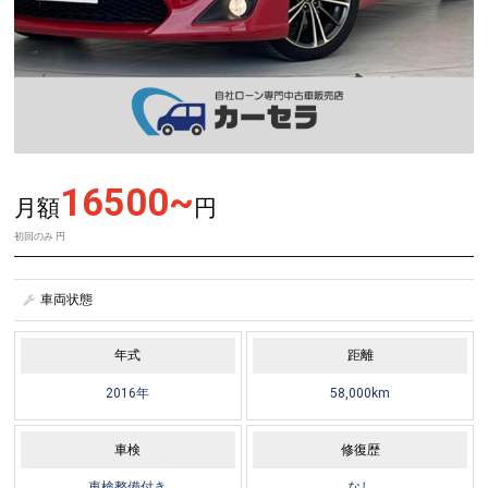
16500~
月額
円
初回のみ
円
車両状態
年式
距離
2016年
58,000km
車検
修復歴
車検整備付き
なし