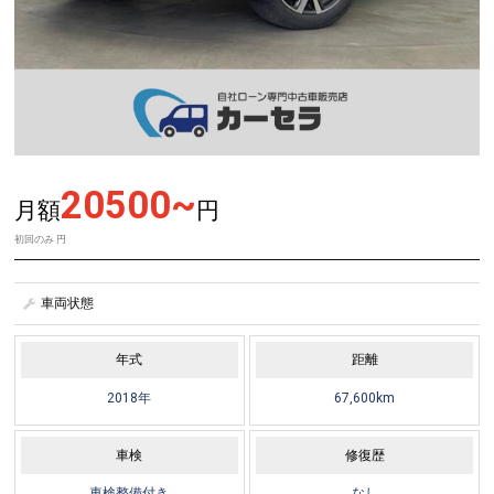
20500~
月額
円
初回のみ
円
車両状態
年式
距離
2018年
67,600km
車検
修復歴
車検整備付き
なし