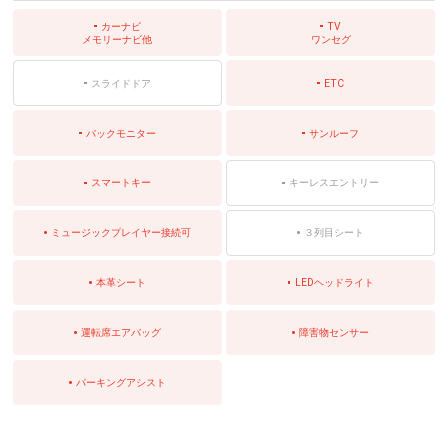
カーナビ
TV
メモリーナビ他
ワンセグ
スライドドア
ETC
バックモニター
サンルーフ
スマートキー
キーレスエントリー
ミュージックプレイヤー接続可
３列目シート
本革シート
LEDヘッドライト
運転席エアバッグ
障害物センサー
パーキングアシスト