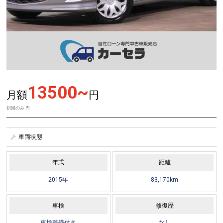
13500~
月額
円
初回のみ
円
車両状態
年式
距離
2015年
83,170km
車検
修復歴
車検整備付き
なし