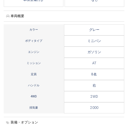
車両概要
カラー
グレー
ボディタイプ
ミニバン
エンジン
ガソリン
ミッション
AT
定員
8名
ハンドル
右
4WD
2WD
排気量
2000
装備・オプション