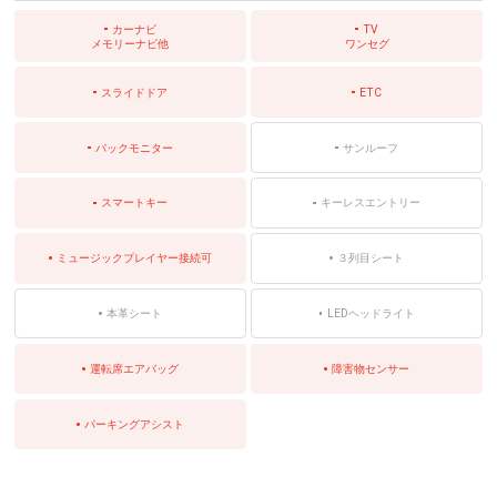
カーナビ
TV
メモリーナビ他
ワンセグ
スライドドア
ETC
バックモニター
サンルーフ
スマートキー
キーレスエントリー
ミュージックプレイヤー接続可
３列目シート
本革シート
LEDヘッドライト
運転席エアバッグ
障害物センサー
パーキングアシスト