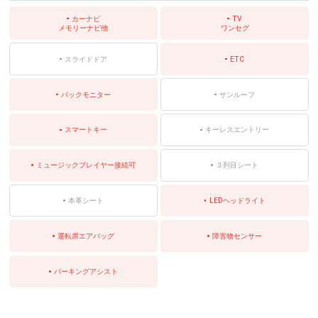
カーナビ
TV
メモリーナビ他
ワンセグ
スライドドア
ETC
バックモニター
サンルーフ
スマートキー
キーレスエントリー
ミュージックプレイヤー接続可
３列目シート
本革シート
LEDヘッドライト
運転席エアバッグ
障害物センサー
パーキングアシスト