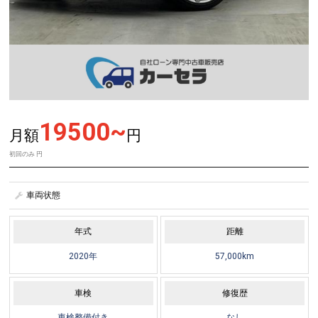
19500~
月額
円
初回のみ
円
車両状態
年式
距離
2020年
57,000km
車検
修復歴
車検整備付き
なし